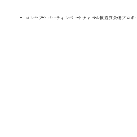
コンセプト
パーティレポート
チャペル
披露宴会場
プロポ