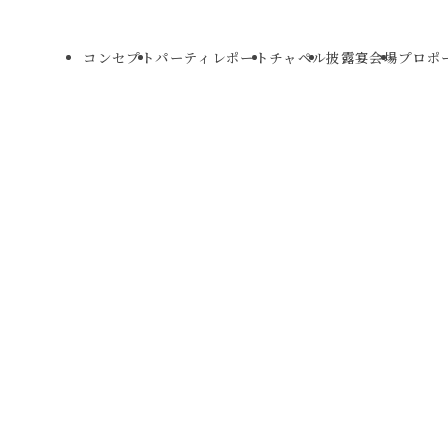
コンセプト
パーティレポート
チャペル
披露宴会場
プロポ