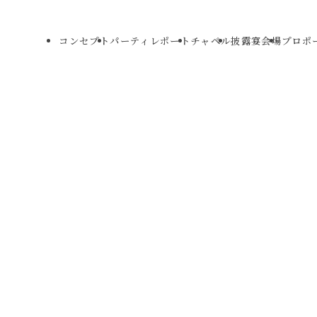
コンセプト
パーティレポート
チャペル
披露宴会場
プロポ