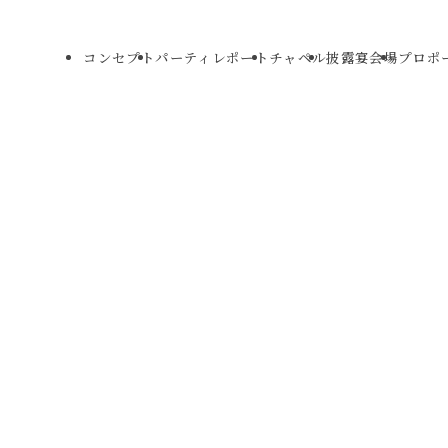
コンセプト
パーティレポート
チャペル
披露宴会場
プロポ