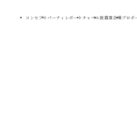
コンセプト
パーティレポート
チャペル
披露宴会場
プロポ