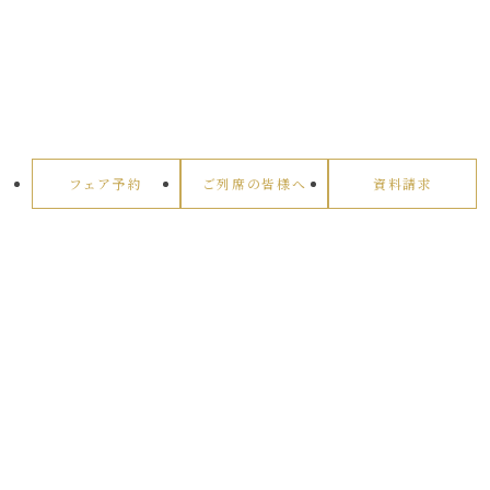
フェア予約
ご列席の皆様へ
資料請求
ルグラン軽井沢ホテル&リゾート
〒389-0113