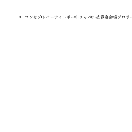
コンセプト
パーティレポート
チャペル
披露宴会場
プロポ