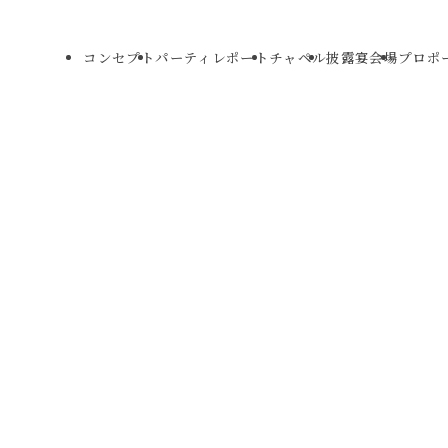
コンセプト
パーティレポート
チャペル
披露宴会場
プロポ