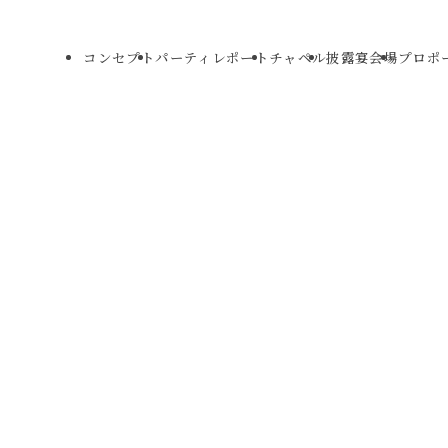
コンセプト
パーティレポート
チャペル
披露宴会場
プロポ