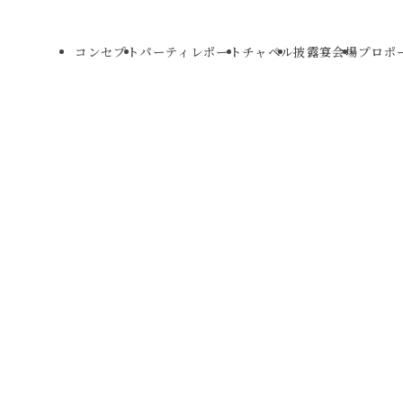
コンセプト
パーティレポート
チャペル
披露宴会場
プロポ