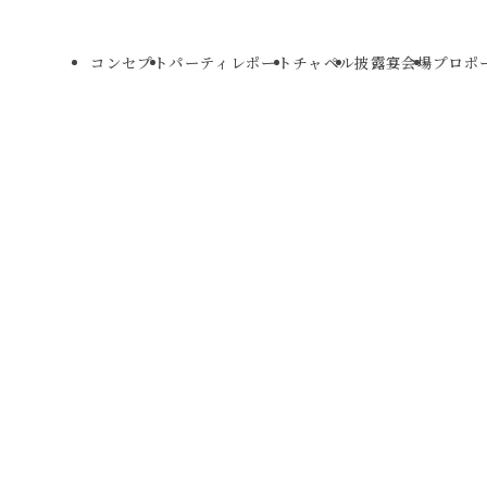
コンセプト
パーティレポート
チャペル
披露宴会場
プロポ