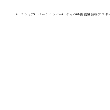
コンセプト
パーティレポート
チャペル
披露宴会場
プロポ