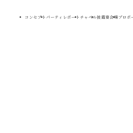
コンセプト
パーティレポート
チャペル
披露宴会場
プロポ