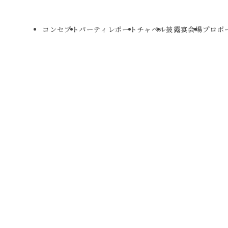
コンセプト
パーティレポート
チャペル
披露宴会場
プロポ