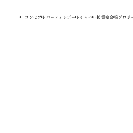
コンセプト
パーティレポート
チャペル
披露宴会場
プロポ