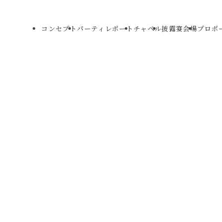
コンセプト
パーティレポート
チャペル
披露宴会場
プロポ